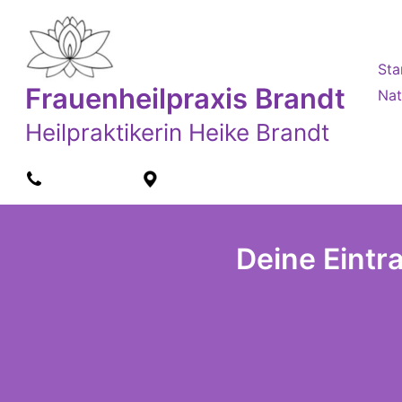
Zum
Inhalt
springen
Sta
Frauenheilpraxis Brandt
Nat
Heilpraktikerin Heike Brandt
0176 22550045
Goldbacher Str. 16 / 63739 Aschaffenburg
Deine Eintr