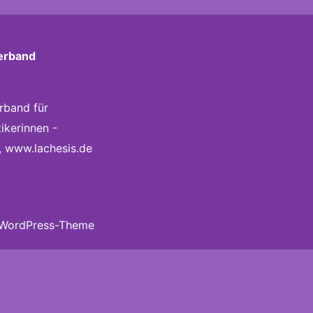
erband
rband für
tikerinnen -
,
www.lachesis.de
-WordPress-Theme